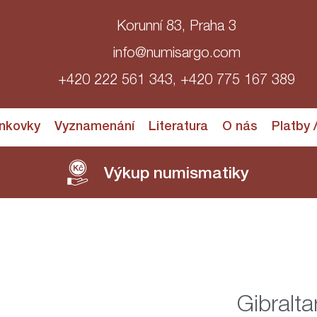
Korunní 83, Praha 3
info@numisargo.com
+420 222 561 343, +420 775 167 389
nkovky
Vyznamenání
Literatura
O nás
Platby 
Výkup numismatiky
Gibralta