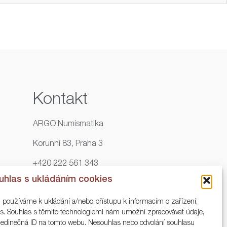
Kontakt
ARGO Numismatika
Korunní 83, Praha 3
+420 222 561 343
uhlas s ukládáním cookies
+420 773 025 117
, používáme k ukládání a/nebo přístupu k informacím o zařízení,
info@numisargo.com
ies. Souhlas s těmito technologiemi nám umožní zpracovávat údaje,
o jedinečná ID na tomto webu. Nesouhlas nebo odvolání souhlasu