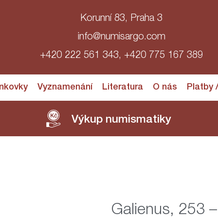
Korunní 83, Praha 3
info@numisargo.com
+420 222 561 343, +420 775 167 389
nkovky
Vyznamenání
Literatura
O nás
Platby 
Výkup numismatiky
Galienus, 253 