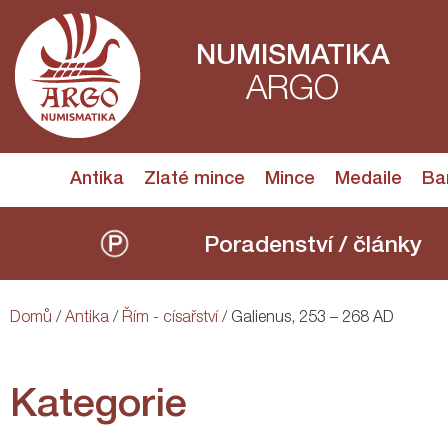
NUMISMATIKA
ARGO
Antika
Zlaté mince
Mince
Medaile
Ba
Poradenství / články
Domů
/
Antika
/
Řím - císařství
/ Galienus, 253 – 268 AD
Kategorie