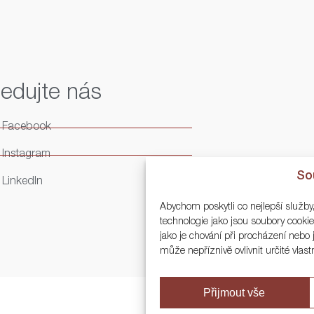
ledujte nás
Facebook
Instagram
So
LinkedIn
Abychom poskytli co nejlepší služby
technologie jako jsou soubory cook
jako je chování při procházení neb
může nepříznivě ovlivnit určité vlast
Přijmout vše