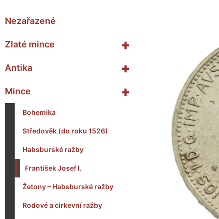
Nezařazené
+
Zlaté mince
+
Antika
+
Mince
Bohemika
Středověk (do roku 1526)
Habsburské ražby
František Josef I.
Žetony – Habsburské ražby
Rodové a cirkevní ražby