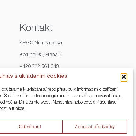
Kontakt
ARGO Numismatika
Korunní 83, Praha 3
+420 222 561 343
uhlas s ukládáním cookies
+420 773 025 117
, používáme k ukládání a/nebo přístupu k informacím o zařízení,
info@numisargo.com
ies. Souhlas s těmito technologiemi nám umožní zpracovávat údaje,
o jedinečná ID na tomto webu. Nesouhlas nebo odvolání souhlasu
nosti a funkce.
Odmítnout
Zobrazit předvolby