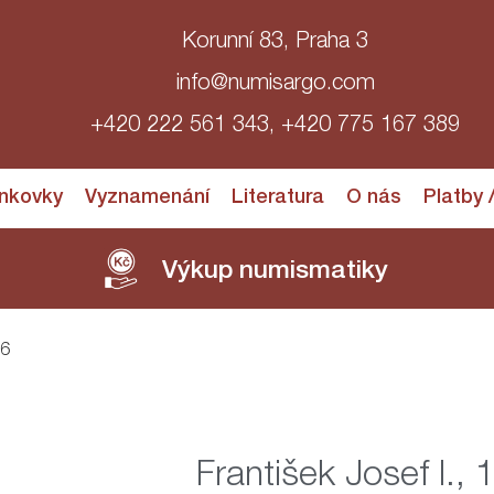
Korunní 83, Praha 3
info@numisargo.com
+420 222 561 343, +420 775 167 389
nkovky
Vyznamenání
Literatura
O nás
Platby 
Výkup numismatiky
16
František Josef I.,