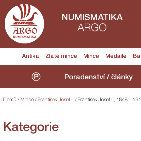
NUMISMATIKA
ARGO
Antika
Zlaté mince
Mince
Medaile
Ba
Poradenství / články
Domů
/
Mince
/
František Josef I.
/ František Josef I., 1848 – 19
Kategorie