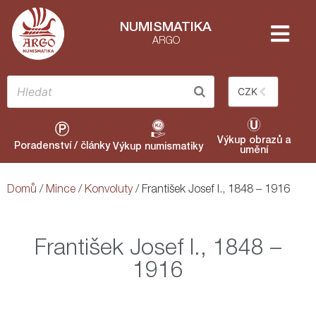
NUMISMATIKA
ARGO
CZK
Výkup obrazů a
Poradenství / články
Výkup numismatiky
umění
Domů
/
Mince
/
Konvoluty
/ František Josef I., 1848 – 1916
František Josef I., 1848 –
1916