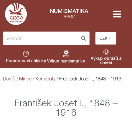
NUMISMATIKA
ARGO
CZK
Výkup obrazů a
Poradenství / články
Výkup numismatiky
umění
Domů
/
Mince
/
Konvoluty
/ František Josef I., 1848 – 1916
František Josef I., 1848 –
1916