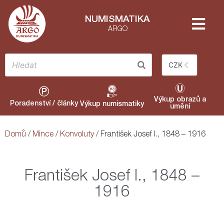
NUMISMATIKA
ARGO
CZK
Výkup obrazů a
Poradenství / články
Výkup numismatiky
umění
Domů
/
Mince
/
Konvoluty
/ František Josef I., 1848 – 1916
František Josef I., 1848 –
1916