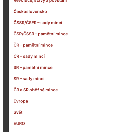
Revoluce, stavy a povstání
Československo
ČSSR/ČSFR – sady mincí
ČSR/ČSSR – pamětní mince
ČR – pamětní mince
ČR – sady mincí
SR – pamětní mince
SR – sady mincí
ČR a SR oběžné mince
Evropa
Svět
EURO