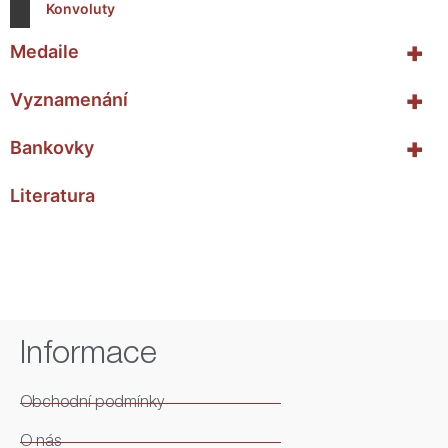
Konvoluty
+
Medaile
+
Vyznamenání
+
Bankovky
Literatura
Informace
Obchodní podmínky
O nás