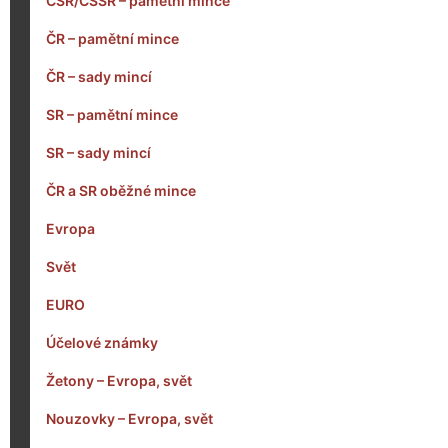
ČSR/ČSSR – pamětní mince
ČR – pamětní mince
ČR – sady mincí
SR – pamětní mince
SR – sady mincí
ČR a SR oběžné mince
Evropa
Svět
EURO
Účelové známky
Žetony – Evropa, svět
Nouzovky – Evropa, svět