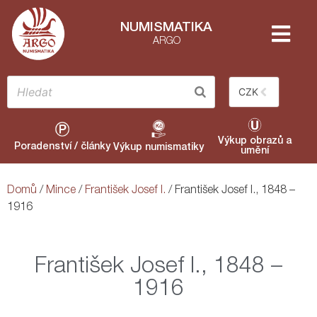
NUMISMATIKA
ARGO
CZK
Výkup obrazů a
Poradenství / články
Výkup numismatiky
umění
Domů
/
Mince
/
František Josef I.
/ František Josef I., 1848 –
1916
František Josef I., 1848 –
1916