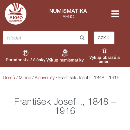
NUMISMATIKA
ARGO
CZK
Výkup obrazů a
Poradenství / články
Výkup numismatiky
umění
Domů
/
Mince
/
Konvoluty
/ František Josef I., 1848 – 1916
František Josef I., 1848 –
1916