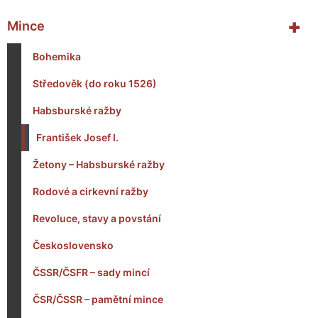
+
Mince
Bohemika
Středověk (do roku 1526)
Habsburské ražby
František Josef I.
Žetony – Habsburské ražby
Rodové a cirkevní ražby
Revoluce, stavy a povstání
Československo
ČSSR/ČSFR – sady mincí
ČSR/ČSSR – pamětní mince