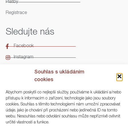
Platby
Registrace
Sledujte nás
Facebook
Instagram
LinkedIn
Souhlas s ukládáním
cookies
Kontakt
Abychom poskytli co nejlepší služby, používáme k ukládání a/nebo
přístupu k informacím o zařízení, technologie jako jsou soubory
ARGO Numismatika
cookies. Souhlas s těmito technologiemi nám umožní zpracovávat
údaje, jako je chování při procházení nebo jedinečná ID na tomto
Korunní 83, Praha 3
webu. Nesouhlas nebo odvolání souhlasu může nepříznivě ovlivnit
určité vlastnosti a funkce.
+420 222 561 343