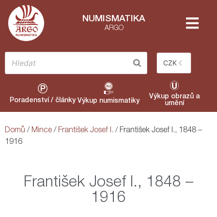
NUMISMATIKA
ARGO
CZK
Výkup obrazů a
Poradenství / články
Výkup numismatiky
umění
Domů
/
Mince
/
František Josef I.
/ František Josef I., 1848 –
1916
František Josef I., 1848 –
1916