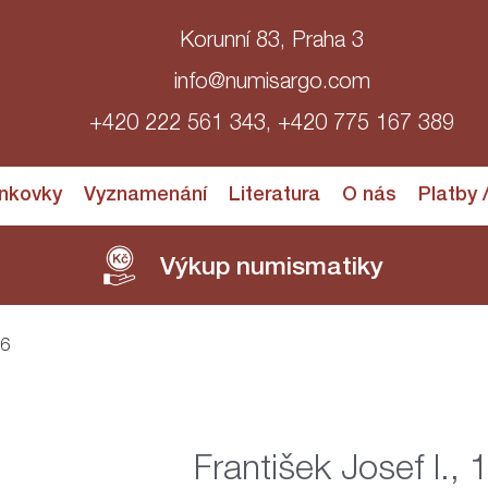
Korunní 83, Praha 3
info@numisargo.com
+420 222 561 343, +420 775 167 389
nkovky
Vyznamenání
Literatura
O nás
Platby 
Výkup numismatiky
16
František Josef I.,