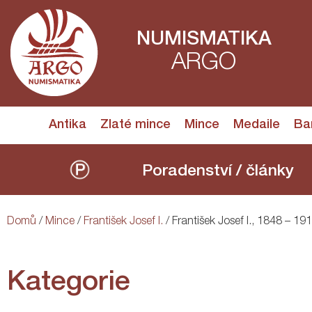
NUMISMATIKA
ARGO
Antika
Zlaté mince
Mince
Medaile
Ba
Poradenství / články
Domů
/
Mince
/
František Josef I.
/ František Josef I., 1848 – 19
Kategorie