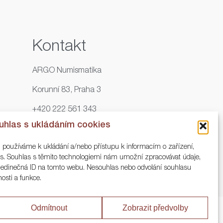
Kontakt
ARGO Numismatika
Korunní 83, Praha 3
+420 222 561 343
uhlas s ukládáním cookies
+420 773 025 117
, používáme k ukládání a/nebo přístupu k informacím o zařízení,
info@numisargo.com
ies. Souhlas s těmito technologiemi nám umožní zpracovávat údaje,
o jedinečná ID na tomto webu. Nesouhlas nebo odvolání souhlasu
nosti a funkce.
Odmítnout
Zobrazit předvolby