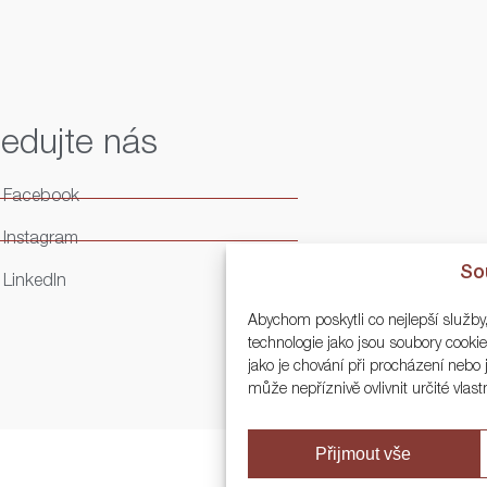
ledujte nás
Facebook
Instagram
So
LinkedIn
Abychom poskytli co nejlepší služby
technologie jako jsou soubory cook
jako je chování při procházení neb
může nepříznivě ovlivnit určité vlast
Přijmout vše