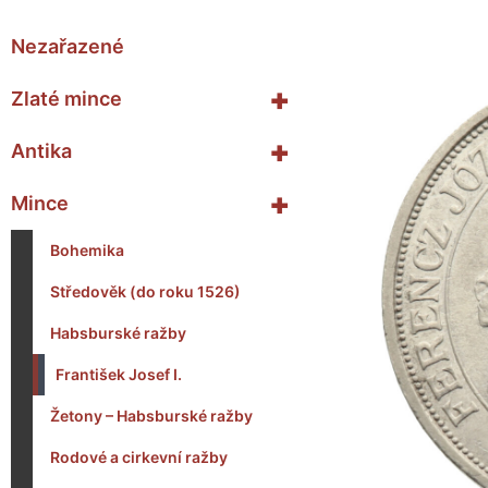
Nezařazené
+
Zlaté mince
+
Antika
+
Mince
Bohemika
Středověk (do roku 1526)
Habsburské ražby
František Josef I.
Žetony – Habsburské ražby
Rodové a cirkevní ražby