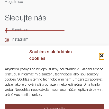
Registrace
Sledujte nás
Facebook
Instagram
LinkedIn
Souhlas s ukládáním
cookies
Kontakt
Abychom poskytli co nejlepší služby, používáme k ukládání a/nebo
přístupu k informacím o zařízení, technologie jako jsou soubory
ARGO Numismatika
cookies. Souhlas s těmito technologiemi nám umožní zpracovávat
údaje, jako je chování při procházení nebo jedinečná ID na tomto
Korunní 83, Praha 3
webu. Nesouhlas nebo odvolání souhlasu může nepříznivě ovlivnit
určité vlastnosti a funkce.
+420 222 561 343
+420 773 025 117