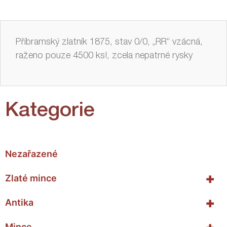
Příbramský zlatník 1875, stav 0/0, „RR“ vzácná,
raženo pouze 4500 ks!, zcela nepatrné rysky
Kategorie
Nezařazené
+
Zlaté mince
+
Antika
Mince