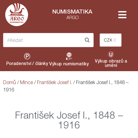
NUMISMATIKA
ARGO
CZK
Výkup obrazů a
Poradenství / články
Výkup numismatiky
umění
Domů
/
Mince
/
František Josef I.
/ František Josef I., 1848 –
1916
František Josef I., 1848 –
1916