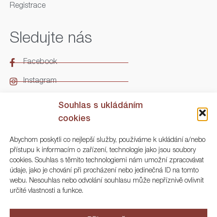
Registrace
Sledujte nás
Facebook
Instagram
LinkedIn
Souhlas s ukládáním
cookies
Kontakt
Abychom poskytli co nejlepší služby, používáme k ukládání a/nebo
přístupu k informacím o zařízení, technologie jako jsou soubory
ARGO Numismatika
cookies. Souhlas s těmito technologiemi nám umožní zpracovávat
údaje, jako je chování při procházení nebo jedinečná ID na tomto
Korunní 83, Praha 3
webu. Nesouhlas nebo odvolání souhlasu může nepříznivě ovlivnit
určité vlastnosti a funkce.
+420 222 561 343
+420 773 025 117