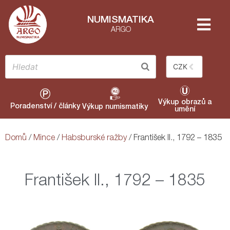
NUMISMATIKA
ARGO
CZK
Výkup obrazů a
Poradenství / články
Výkup numismatiky
umění
Domů
/
Mince
/
Habsburské ražby
/ František II., 1792 – 1835
František II., 1792 – 1835