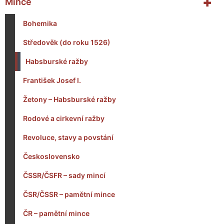
+
Mince
Bohemika
Středověk (do roku 1526)
Habsburské ražby
František Josef I.
Žetony – Habsburské ražby
Rodové a cirkevní ražby
Revoluce, stavy a povstání
Československo
ČSSR/ČSFR – sady mincí
ČSR/ČSSR – pamětní mince
ČR – pamětní mince