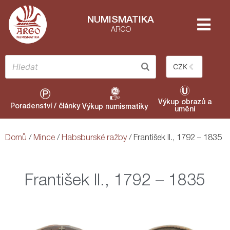
NUMISMATIKA
ARGO
CZK
Výkup obrazů a
Poradenství / články
Výkup numismatiky
umění
Domů
/
Mince
/
Habsburské ražby
/ František II., 1792 – 1835
František II., 1792 – 1835