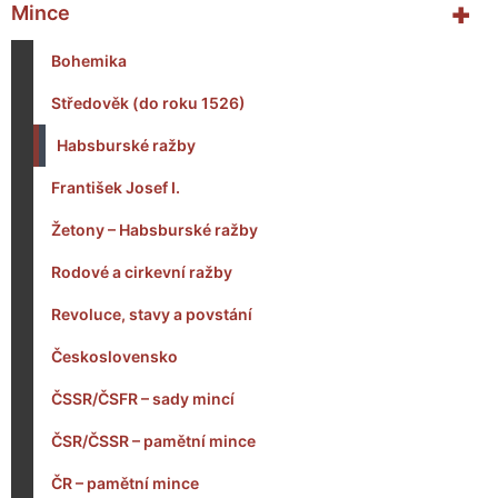
+
Mince
Bohemika
Středověk (do roku 1526)
Habsburské ražby
František Josef I.
Žetony – Habsburské ražby
Rodové a cirkevní ražby
Revoluce, stavy a povstání
Československo
ČSSR/ČSFR – sady mincí
ČSR/ČSSR – pamětní mince
ČR – pamětní mince