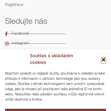
Registrace
Sledujte nás
Facebook
Instagram
LinkedIn
Souhlas s ukládáním
cookies
Kontakt
Abychom poskytli co nejlepší služby, používáme k ukládání a/nebo
přístupu k informacím o zařízení, technologie jako jsou soubory
ARGO Numismatika
cookies. Souhlas s těmito technologiemi nám umožní zpracovávat
údaje, jako je chování při procházení nebo jedinečná ID na tomto
Korunní 83, Praha 3
webu. Nesouhlas nebo odvolání souhlasu může nepříznivě ovlivnit
určité vlastnosti a funkce.
+420 222 561 343
+420 773 025 117