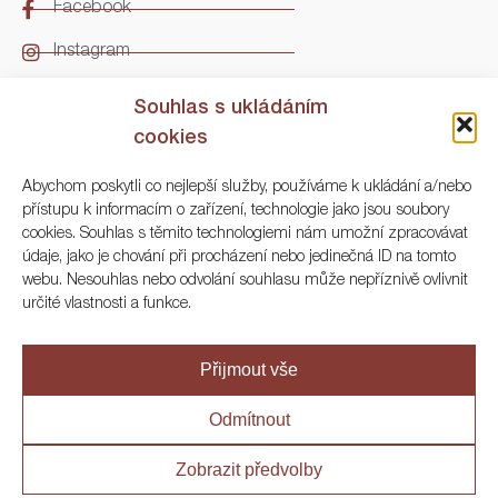
Facebook
Instagram
LinkedIn
Souhlas s ukládáním
cookies
Kontakt
Abychom poskytli co nejlepší služby, používáme k ukládání a/nebo
přístupu k informacím o zařízení, technologie jako jsou soubory
ARGO Numismatika
cookies. Souhlas s těmito technologiemi nám umožní zpracovávat
údaje, jako je chování při procházení nebo jedinečná ID na tomto
Korunní 83, Praha 3
webu. Nesouhlas nebo odvolání souhlasu může nepříznivě ovlivnit
určité vlastnosti a funkce.
+420 222 561 343
+420 773 025 117
Přijmout vše
info@numisargo.com
Odmítnout
Zobrazit předvolby