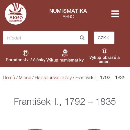
NUMISMATIKA
ARGO
CZK
Výkup obrazů a
Poradenství / články
Výkup numismatiky
umění
Domů
/
Mince
/
Habsburské ražby
/ František II., 1792 – 1835
František II., 1792 – 1835