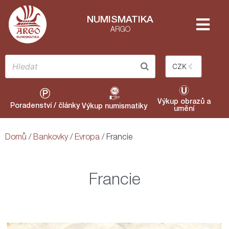
NUMISMATIKA
ARGO
CZK
Výkup obrazů a
Poradenství / články
Výkup numismatiky
umění
Domů
/
Bankovky
/
Evropa
/ Francie
Francie