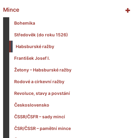
+
Mince
Bohemika
Středověk (do roku 1526)
Habsburské ražby
František Josef I.
Žetony – Habsburské ražby
Rodové a cirkevní ražby
Revoluce, stavy a povstání
Československo
ČSSR/ČSFR – sady mincí
ČSR/ČSSR – pamětní mince