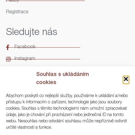
Platby
Registrace
Sledujte nás
Facebook
Instagram
LinkedIn
Souhlas s ukládáním
cookies
Kontakt
Abychom poskytli co nejlepší služby, používáme k ukládání a/nebo
přístupu k informacím o zařízení, technologie jako jsou soubory
ARGO Numismatika
cookies. Souhlas s těmito technologiemi nám umožní zpracovávat
údaje, jako je chování při procházení nebo jedinečná ID na tomto
Korunní 83, Praha 3
webu. Nesouhlas nebo odvolání souhlasu může nepříznivě ovlivnit
určité vlastnosti a funkce.
+420 222 561 343