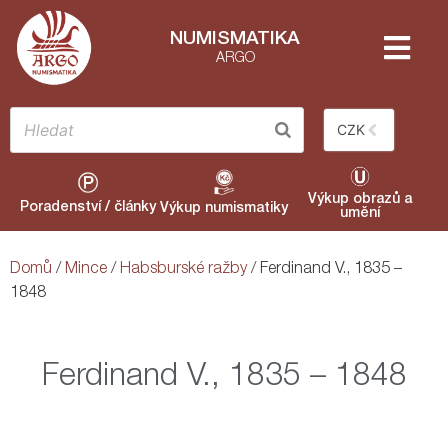
NUMISMATIKA
ARGO
CZK
Výkup obrazů a
Poradenství / články
Výkup numismatiky
umění
Domů
/
Mince
/
Habsburské ražby
/ Ferdinand V., 1835 –
1848
Ferdinand V., 1835 – 1848