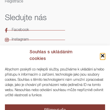
Registrace
Sledujte nás
Facebook
Instagram
LinkedIn
Souhlas s ukládáním
cookies
Kontakt
Abychom poskytli co nejlepší služby, používáme k ukládání a/nebo
přístupu k informacím o zařízení, technologie jako jsou soubory
ARGO Numismatika
cookies. Souhlas s těmito technologiemi nám umožní zpracovávat
údaje, jako je chování při procházení nebo jedinečná ID na tomto
Korunní 83, Praha 3
webu. Nesouhlas nebo odvolání souhlasu může nepříznivě ovlivnit
určité vlastnosti a funkce.
+420 222 561 343
+420 773 025 117
Přijmout vše