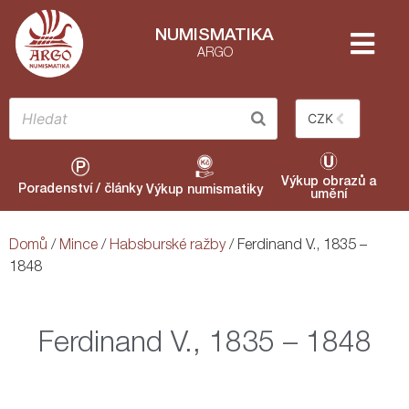
NUMISMATIKA
ARGO
CZK
Výkup obrazů a
Poradenství / články
Výkup numismatiky
umění
Domů
/
Mince
/
Habsburské ražby
/ Ferdinand V., 1835 –
1848
Ferdinand V., 1835 – 1848