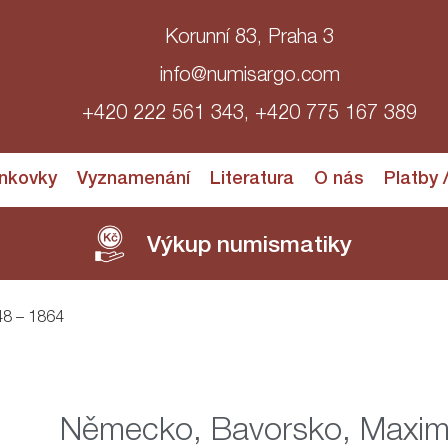
Korunní 83, Praha 3
info@numisargo.com
+420 222 561 343, +420 775 167 389
nkovky
Vyznamenání
Literatura
O nás
Platby 
Výkup numismatiky
48 – 1864
Německo, Bavorsko, Maximil