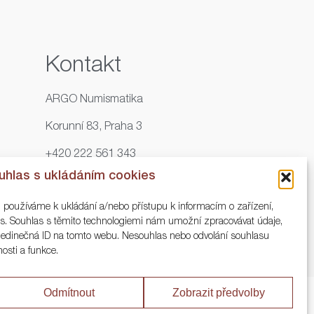
Kontakt
ARGO Numismatika
Korunní 83, Praha 3
+420 222 561 343
uhlas s ukládáním cookies
+420 773 025 117
, používáme k ukládání a/nebo přístupu k informacím o zařízení,
info@numisargo.com
ies. Souhlas s těmito technologiemi nám umožní zpracovávat údaje,
o jedinečná ID na tomto webu. Nesouhlas nebo odvolání souhlasu
nosti a funkce.
Odmítnout
Zobrazit předvolby