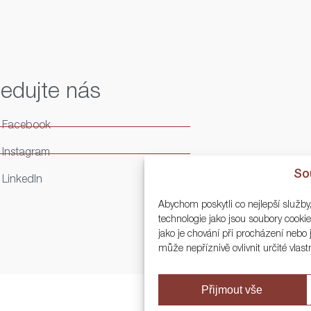
ledujte nás
Facebook
Instagram
So
LinkedIn
Abychom poskytli co nejlepší služby
technologie jako jsou soubory cook
jako je chování při procházení neb
může nepříznivě ovlivnit určité vlast
Přijmout vše