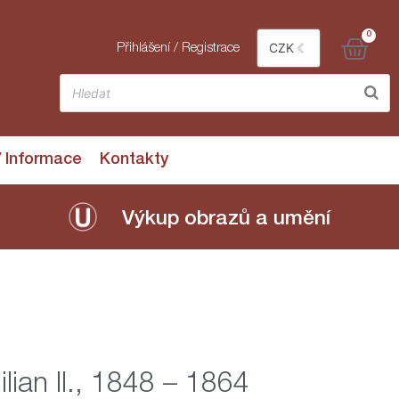
0
CZK
Přihlášení / Registrace
/ Informace
Kontakty
Výkup obrazů a umění
ian II., 1848 – 1864