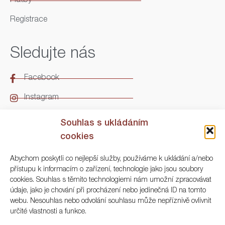
Platby
Registrace
Sledujte nás
Facebook
Instagram
LinkedIn
Souhlas s ukládáním
cookies
Kontakt
Abychom poskytli co nejlepší služby, používáme k ukládání a/nebo
přístupu k informacím o zařízení, technologie jako jsou soubory
ARGO Numismatika
cookies. Souhlas s těmito technologiemi nám umožní zpracovávat
údaje, jako je chování při procházení nebo jedinečná ID na tomto
Korunní 83, Praha 3
webu. Nesouhlas nebo odvolání souhlasu může nepříznivě ovlivnit
určité vlastnosti a funkce.
+420 222 561 343