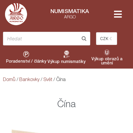
NUMISMATIKA
ARGO
CZK
Výkup obrazů a
Poradenství / články
Výkup numismatiky
umění
Domů
/
Bankovky
/
Svět
/ Čína
Čína