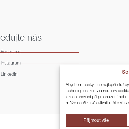
ledujte nás
Facebook
Instagram
So
LinkedIn
Abychom poskytli co nejlepší služby
technologie jako jsou soubory cook
jako je chování při procházení neb
může nepříznivě ovlivnit určité vlast
Přijmout vše