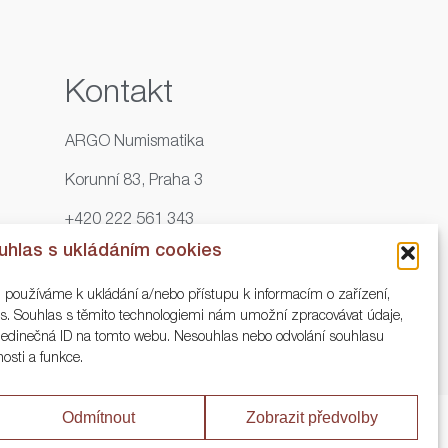
Kontakt
ARGO Numismatika
Korunní 83, Praha 3
+420 222 561 343
uhlas s ukládáním cookies
+420 773 025 117
, používáme k ukládání a/nebo přístupu k informacím o zařízení,
info@numisargo.com
ies. Souhlas s těmito technologiemi nám umožní zpracovávat údaje,
o jedinečná ID na tomto webu. Nesouhlas nebo odvolání souhlasu
nosti a funkce.
Odmítnout
Zobrazit předvolby