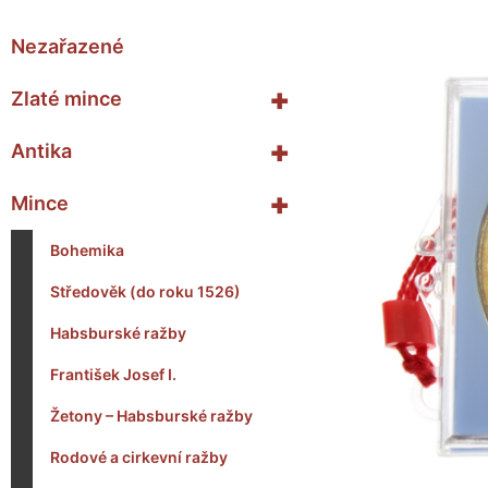
Nezařazené
+
Zlaté mince
+
Antika
+
Mince
Bohemika
Středověk (do roku 1526)
Habsburské ražby
František Josef I.
Žetony – Habsburské ražby
Rodové a cirkevní ražby