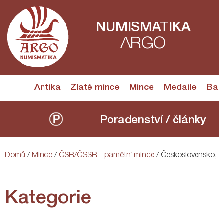
NUMISMATIKA
ARGO
Antika
Zlaté mince
Mince
Medaile
Ba
Poradenství / články
Domů
/
Mince
/
ČSR/ČSSR - pamětní mince
/ Československo,
Kategorie