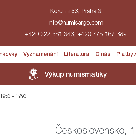
Korunní 83, Praha 3
info@numisargo.com
+420 222 561 343, +420 775 167 389
nkovky
Vyznamenání
Literatura
O nás
Platby 
Výkup numismatiky
 1953 – 1993
Československo, 