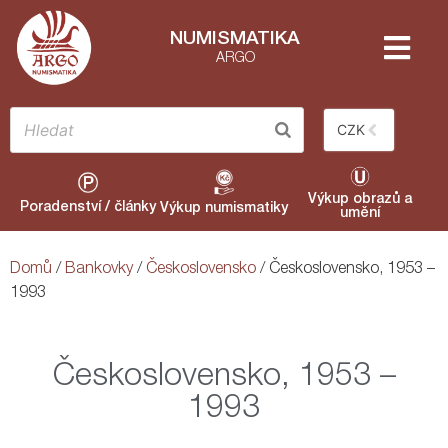
NUMISMATIKA
ARGO
CZK
Výkup obrazů a
Poradenství / články
Výkup numismatiky
umění
Domů
/
Bankovky
/
Československo
/ Československo, 1953 –
1993
Československo, 1953 –
1993