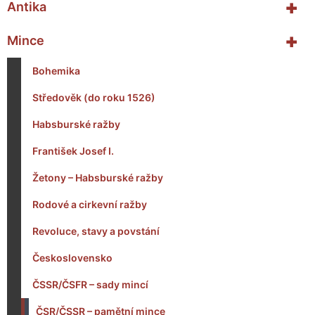
+
Antika
+
Mince
Bohemika
Středověk (do roku 1526)
Habsburské ražby
František Josef I.
Žetony – Habsburské ražby
Rodové a cirkevní ražby
Revoluce, stavy a povstání
Československo
ČSSR/ČSFR – sady mincí
ČSR/ČSSR – pamětní mince