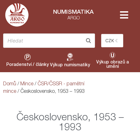
NUMISMATIKA
ARGO
CZK
Výkup obrazů a
Poradenství / články
Výkup numismatiky
umění
Domů
/
Mince
/
ČSR/ČSSR - pamětní
mince
/ Československo, 1953 – 1993
Československo, 1953 –
1993