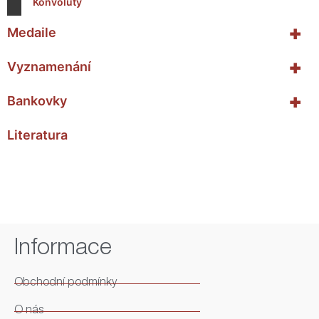
Konvoluty
+
Medaile
+
Vyznamenání
+
Bankovky
Literatura
Informace
Obchodní podmínky
O nás