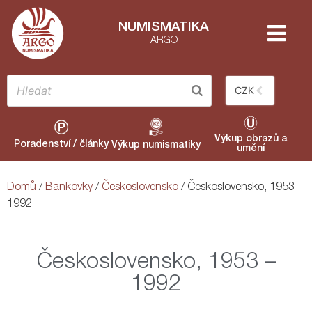
NUMISMATIKA
ARGO
CZK
Výkup obrazů a
Poradenství / články
Výkup numismatiky
umění
Domů
/
Bankovky
/
Československo
/ Československo, 1953 –
1992
Československo, 1953 –
1992