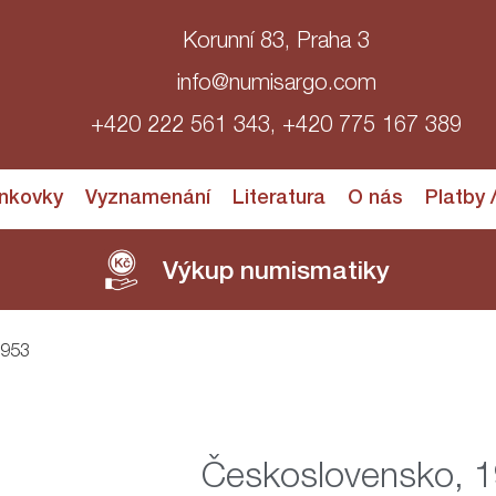
Korunní 83, Praha 3
info@numisargo.com
+420 222 561 343, +420 775 167 389
nkovky
Vyznamenání
Literatura
O nás
Platby 
Výkup numismatiky
1953
Československo, 