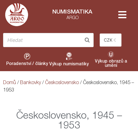
NUMISMATIKA
ARGO
CZK
Výkup obrazů a
Poradenství / články
Výkup numismatiky
umění
Domů
/
Bankovky
/
Československo
/ Československo, 1945 –
1953
Československo, 1945 –
1953