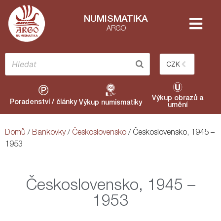
NUMISMATIKA
ARGO
CZK
Výkup obrazů a
Poradenství / články
Výkup numismatiky
umění
Domů
/
Bankovky
/
Československo
/ Československo, 1945 –
1953
Československo, 1945 –
1953