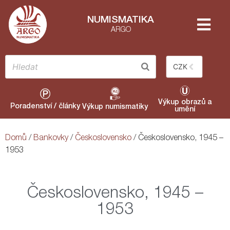
NUMISMATIKA
ARGO
CZK
Výkup obrazů a
Poradenství / články
Výkup numismatiky
umění
Domů
/
Bankovky
/
Československo
/ Československo, 1945 –
1953
Československo, 1945 –
1953