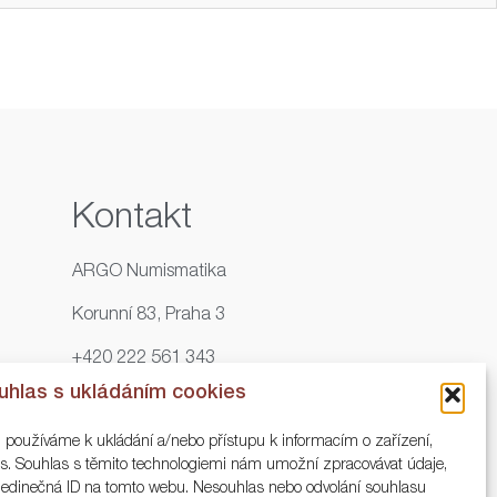
Kontakt
ARGO Numismatika
Korunní 83, Praha 3
+420 222 561 343
uhlas s ukládáním cookies
+420 773 025 117
, používáme k ukládání a/nebo přístupu k informacím o zařízení,
info@numisargo.com
ies. Souhlas s těmito technologiemi nám umožní zpracovávat údaje,
o jedinečná ID na tomto webu. Nesouhlas nebo odvolání souhlasu