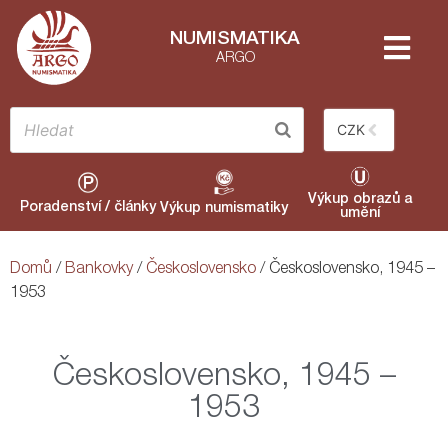
NUMISMATIKA
ARGO
CZK
Výkup obrazů a
Poradenství / články
Výkup numismatiky
umění
Domů
/
Bankovky
/
Československo
/ Československo, 1945 –
1953
Československo, 1945 –
1953