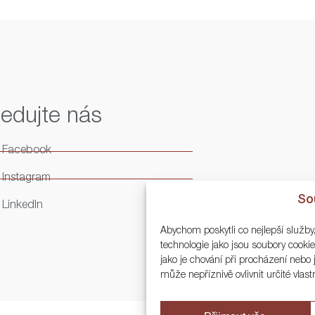
ledujte nás
Facebook
Instagram
So
LinkedIn
Abychom poskytli co nejlepší služby
technologie jako jsou soubory cook
jako je chování při procházení neb
může nepříznivě ovlivnit určité vlast