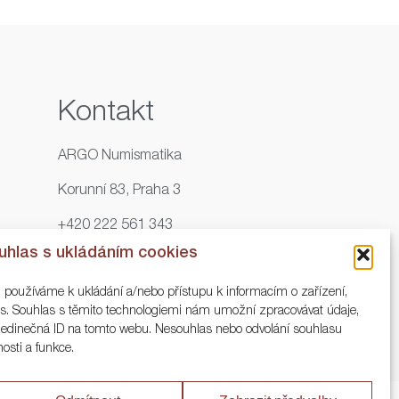
Kontakt
ARGO Numismatika
Korunní 83, Praha 3
+420 222 561 343
uhlas s ukládáním cookies
+420 773 025 117
, používáme k ukládání a/nebo přístupu k informacím o zařízení,
info@numisargo.com
ies. Souhlas s těmito technologiemi nám umožní zpracovávat údaje,
o jedinečná ID na tomto webu. Nesouhlas nebo odvolání souhlasu
nosti a funkce.