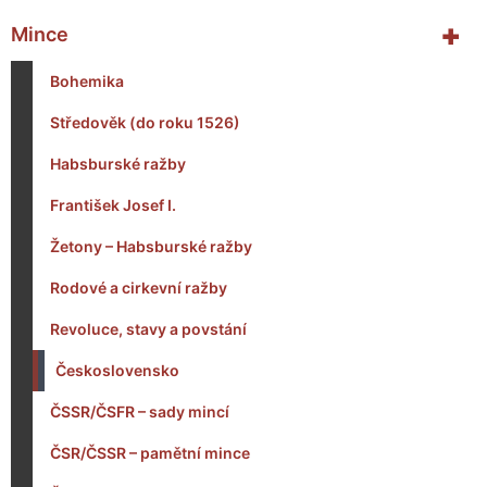
+
Mince
Bohemika
Středověk (do roku 1526)
Habsburské ražby
František Josef I.
Žetony – Habsburské ražby
Rodové a cirkevní ražby
Revoluce, stavy a povstání
Československo
ČSSR/ČSFR – sady mincí
ČSR/ČSSR – pamětní mince