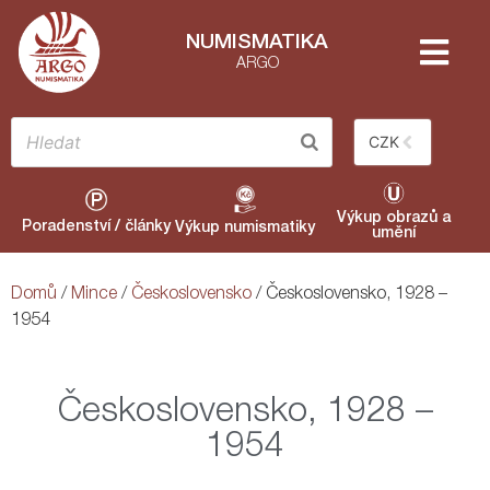
NUMISMATIKA
ARGO
CZK
Výkup obrazů a
Poradenství / články
Výkup numismatiky
umění
Domů
/
Mince
/
Československo
/ Československo, 1928 –
1954
Československo, 1928 –
1954