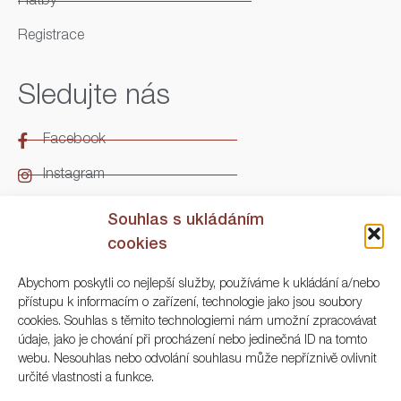
Platby
Registrace
Sledujte nás
Facebook
Instagram
LinkedIn
Souhlas s ukládáním
cookies
Kontakt
Abychom poskytli co nejlepší služby, používáme k ukládání a/nebo
přístupu k informacím o zařízení, technologie jako jsou soubory
ARGO Numismatika
cookies. Souhlas s těmito technologiemi nám umožní zpracovávat
údaje, jako je chování při procházení nebo jedinečná ID na tomto
Korunní 83, Praha 3
webu. Nesouhlas nebo odvolání souhlasu může nepříznivě ovlivnit
určité vlastnosti a funkce.
+420 222 561 343