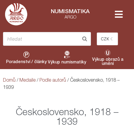
NUMISMATIKA
ARGO
CZK
Výkup obrazů a
Poradenství / články
Výkup numismatiky
umění
Domů
/
Medaile
/
Podle autorů
/ Československo, 1918 –
1939
Československo, 1918 –
1939