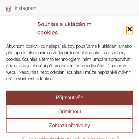
Instagram
LinkedIn
Souhlas s ukládáním
cookies
Kontakt
Abychom poskytli co nejlepší služby, používáme k ukládání a/nebo
přístupu k informacím o zařízení, technologie jako jsou soubory
ARGO Numismatika
cookies. Souhlas s těmito technologiemi nám umožní zpracovávat
údaje, jako je chování při procházení nebo jedinečná ID na tomto
Korunní 83, Praha 3
webu. Nesouhlas nebo odvolání souhlasu může nepříznivě ovlivnit
určité vlastnosti a funkce.
+420 222 561 343
+420 773 025 117
Přijmout vše
info@numisargo.com
Odmítnout
Zobrazit předvolby
© 2020 ARGO Numismatika