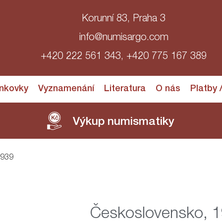
Korunní 83, Praha 3
info@numisargo.com
+420 222 561 343, +420 775 167 389
nkovky
Vyznamenání
Literatura
O nás
Platby 
Výkup numismatiky
1939
Československo, 