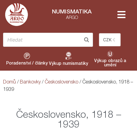
NUMISMATIKA
ARGO
CZK
Výkup obrazů a
Poradenství / články
Výkup numismatiky
umění
Domů
/
Bankovky
/
Československo
/ Československo, 1918 –
1939
Československo, 1918 –
1939