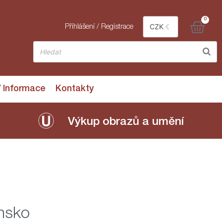
0
CZK
Přihlášení / Registrace
/ Informace
Kontakty
Výkup obrazů a umění
nsko