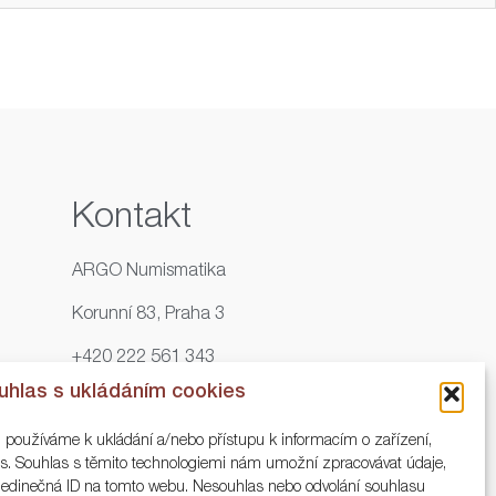
Kontakt
ARGO Numismatika
Korunní 83, Praha 3
+420 222 561 343
uhlas s ukládáním cookies
+420 773 025 117
, používáme k ukládání a/nebo přístupu k informacím o zařízení,
info@numisargo.com
ies. Souhlas s těmito technologiemi nám umožní zpracovávat údaje,
o jedinečná ID na tomto webu. Nesouhlas nebo odvolání souhlasu