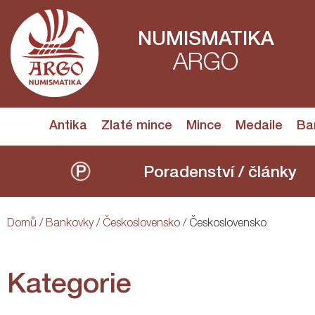
NUMISMATIKA
ARGO
Antika
Zlaté mince
Mince
Medaile
Ba
Poradenství / články
Domů
/
Bankovky
/
Československo
/ Československo
Kategorie