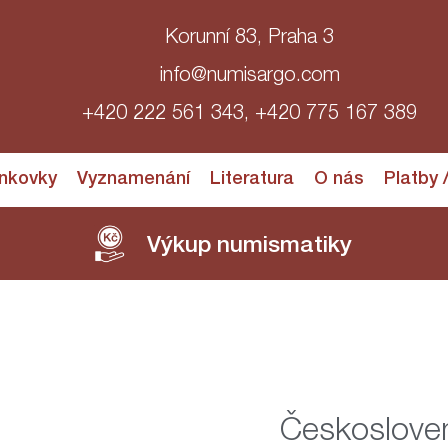
Korunní 83, Praha 3
info@numisargo.com
+420 222 561 343, +420 775 167 389
nkovky
Vyznamenání
Literatura
O nás
Platby 
Výkup numismatiky
Českoslove