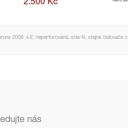
Není s
2.500
Kč
runa 2009, s.E, neperforovaná, stav N, stejné číslovače z
ledujte nás