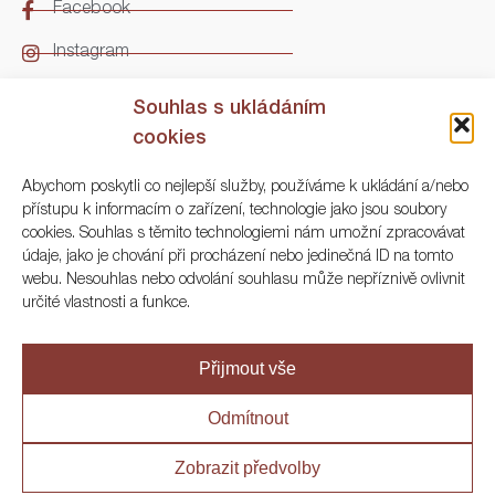
Facebook
Instagram
LinkedIn
Souhlas s ukládáním
cookies
Kontakt
Abychom poskytli co nejlepší služby, používáme k ukládání a/nebo
přístupu k informacím o zařízení, technologie jako jsou soubory
ARGO Numismatika
cookies. Souhlas s těmito technologiemi nám umožní zpracovávat
údaje, jako je chování při procházení nebo jedinečná ID na tomto
Korunní 83, Praha 3
webu. Nesouhlas nebo odvolání souhlasu může nepříznivě ovlivnit
určité vlastnosti a funkce.
+420 222 561 343
+420 773 025 117
Přijmout vše
info@numisargo.com
Odmítnout
Zobrazit předvolby