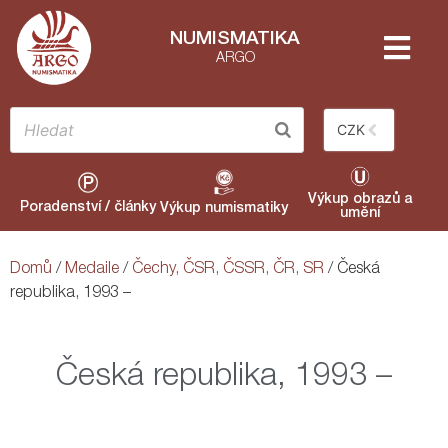
NUMISMATIKA
ARGO
CZK
Výkup obrazů a
Poradenství / články
Výkup numismatiky
umění
Domů
/
Medaile
/
Čechy, ČSR, ČSSR, ČR, SR
/ Česká
republika, 1993 –
Česká republika, 1993 –