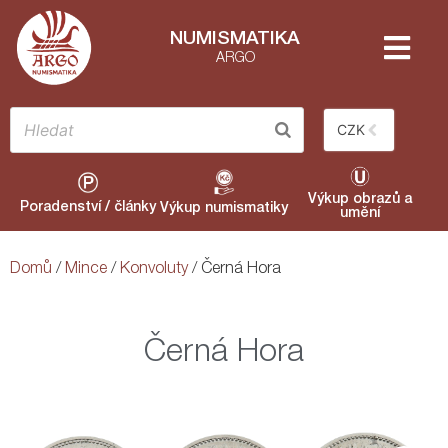
NUMISMATIKA
ARGO
CZK
Výkup obrazů a
Poradenství / články
Výkup numismatiky
umění
Domů
/
Mince
/
Konvoluty
/ Černá Hora
Černá Hora