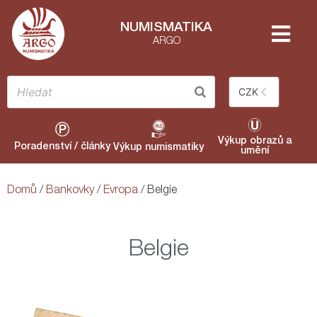
NUMISMATIKA
ARGO
CZK
Výkup obrazů a
Poradenství / články
Výkup numismatiky
umění
Domů
/
Bankovky
/
Evropa
/ Belgie
Belgie