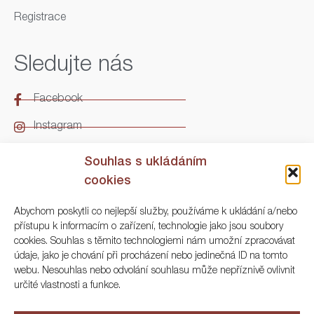
Registrace
Sledujte nás
Facebook
Instagram
LinkedIn
Souhlas s ukládáním
cookies
Kontakt
Abychom poskytli co nejlepší služby, používáme k ukládání a/nebo
přístupu k informacím o zařízení, technologie jako jsou soubory
ARGO Numismatika
cookies. Souhlas s těmito technologiemi nám umožní zpracovávat
údaje, jako je chování při procházení nebo jedinečná ID na tomto
Korunní 83, Praha 3
webu. Nesouhlas nebo odvolání souhlasu může nepříznivě ovlivnit
určité vlastnosti a funkce.
+420 222 561 343