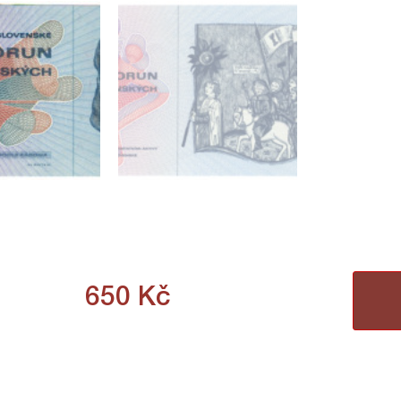
650
Kč