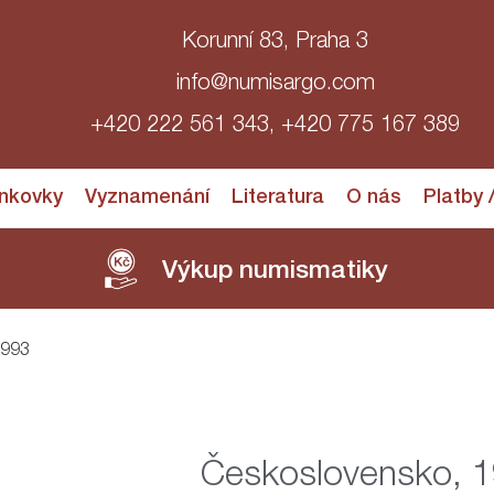
Korunní 83, Praha 3
info@numisargo.com
+420 222 561 343, +420 775 167 389
nkovky
Vyznamenání
Literatura
O nás
Platby 
Výkup numismatiky
1993
Československo, 