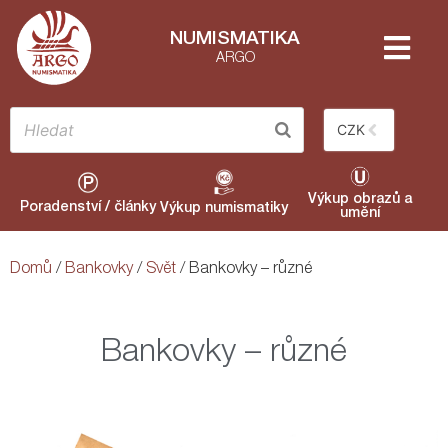
NUMISMATIKA
ARGO
CZK
Výkup obrazů a
Poradenství / články
Výkup numismatiky
umění
Domů
/
Bankovky
/
Svět
/ Bankovky – různé
Bankovky – různé