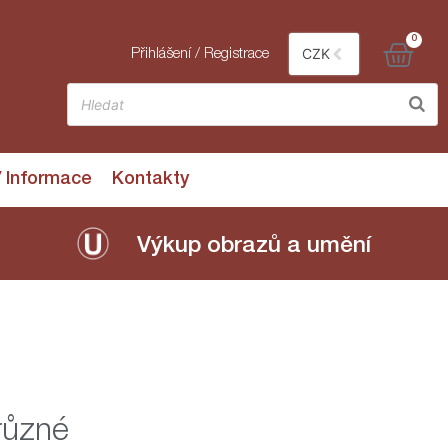
0
CZK
Přihlášení / Registrace
/ Informace
Kontakty
Výkup obrazů a umění
různé