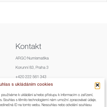
Kontakt
ARGO Numismatika
Korunní 83, Praha 3
+420 222 561 343
uhlas s ukládáním cookies
+420 773 025 117
, používáme k ukládání a/nebo přístupu k informacím o zařízení,
info@numisargo.com
ies. Souhlas s těmito technologiemi nám umožní zpracovávat údaje,
o jedinečná ID na tomto webu. Nesouhlas nebo odvolání souhlasu