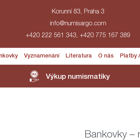
Korunní 83, Praha 3
info@numisargo.com
+420 222 561 343, +420 775 167 389
nkovky
Vyznamenání
Literatura
O nás
Platby 
Výkup numismatiky
Bankovky – 