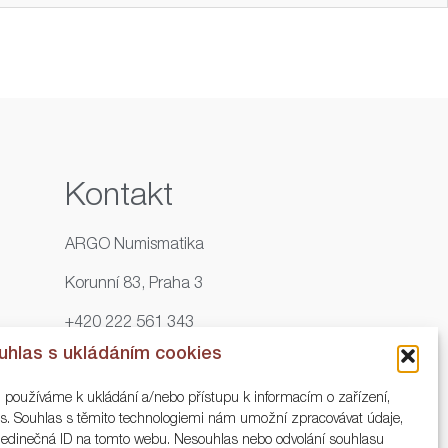
Kontakt
ARGO Numismatika
Korunní 83, Praha 3
+420 222 561 343
uhlas s ukládáním cookies
+420 773 025 117
, používáme k ukládání a/nebo přístupu k informacím o zařízení,
info@numisargo.com
ies. Souhlas s těmito technologiemi nám umožní zpracovávat údaje,
o jedinečná ID na tomto webu. Nesouhlas nebo odvolání souhlasu