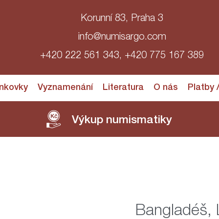
Korunní 83, Praha 3
info@numisargo.com
+420 222 561 343, +420 775 167 389
nkovky
Vyznamenání
Literatura
O nás
Platby 
Výkup numismatiky
Bangladéš,