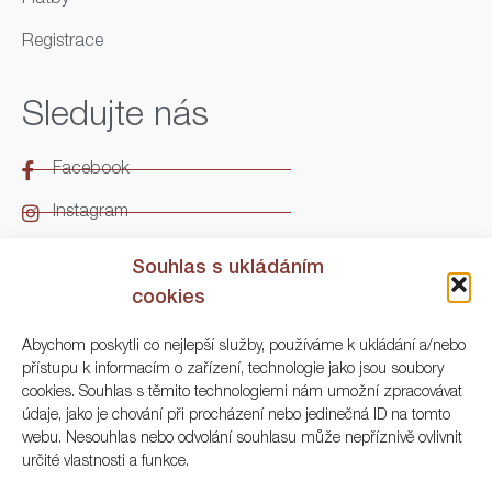
Registrace
Sledujte nás
Facebook
Instagram
LinkedIn
Souhlas s ukládáním
cookies
Kontakt
Abychom poskytli co nejlepší služby, používáme k ukládání a/nebo
přístupu k informacím o zařízení, technologie jako jsou soubory
ARGO Numismatika
cookies. Souhlas s těmito technologiemi nám umožní zpracovávat
údaje, jako je chování při procházení nebo jedinečná ID na tomto
Korunní 83, Praha 3
webu. Nesouhlas nebo odvolání souhlasu může nepříznivě ovlivnit
určité vlastnosti a funkce.
+420 222 561 343