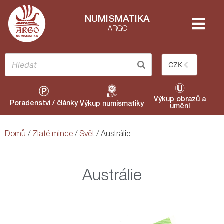
NUMISMATIKA
ARGO
CZK
Výkup obrazů a
Poradenství / články
Výkup numismatiky
umění
Domů
/
Zlaté mince
/
Svět
/ Austrálie
Austrálie