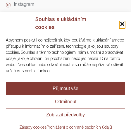
Instagram
LinkedIn
Souhlas s ukládáním
cookies
Kontakt
Abychom poskytli co nejlepší služby, používáme k ukládání a/nebo
přístupu k informacím o zařízení, technologie jako jsou soubory
ARGO Numismatika
cookies. Souhlas s těmito technologiemi nám umožní zpracovávat
údaje, jako je chování při procházení nebo jedinečná ID na tomto
Korunní 83, Praha 3
webu. Nesouhlas nebo odvolání souhlasu může nepříznivě ovlivnit
určité vlastnosti a funkce.
+420 222 561 343
+420 773 025 117
Přijmout vše
info@numisargo.com
Odmítnout
Zobrazit předvolby
© 2020 ARGO Numismatika
Zásady cookies
Prohlášení o ochraně osobních údajů