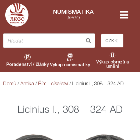
NUMISMATIKA
ARGO
CZK
Výkup obrazů a
Poradenství / články
Výkup numismatiky
umění
Domů
/
Antika
/
Řím - císařství
/ Licinius I., 308 – 324 AD
Licinius I., 308 – 324 AD