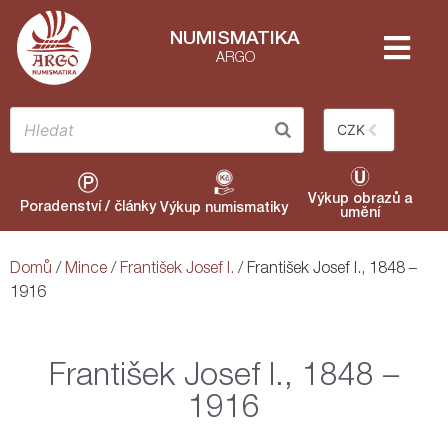
NUMISMATIKA
ARGO
CZK
Výkup obrazů a
Poradenství / články
Výkup numismatiky
umění
Domů
/
Mince
/
František Josef I.
/ František Josef I., 1848 –
1916
František Josef I., 1848 –
1916