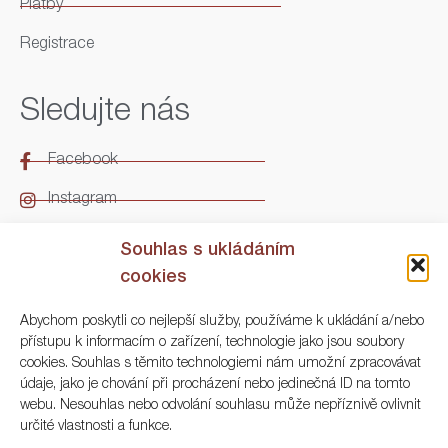
Platby
Registrace
Sledujte nás
Facebook
Instagram
LinkedIn
Souhlas s ukládáním
cookies
Kontakt
Abychom poskytli co nejlepší služby, používáme k ukládání a/nebo
přístupu k informacím o zařízení, technologie jako jsou soubory
ARGO Numismatika
cookies. Souhlas s těmito technologiemi nám umožní zpracovávat
údaje, jako je chování při procházení nebo jedinečná ID na tomto
Korunní 83, Praha 3
webu. Nesouhlas nebo odvolání souhlasu může nepříznivě ovlivnit
určité vlastnosti a funkce.
+420 222 561 343