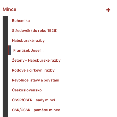
+
Mince
Bohemika
Středověk (do roku 1526)
Habsburské ražby
František Josef I.
Žetony – Habsburské ražby
Rodové a cirkevní ražby
Revoluce, stavy a povstání
Československo
ČSSR/ČSFR – sady mincí
ČSR/ČSSR – pamětní mince